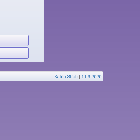
Katrin Streb
|
11.9.2020